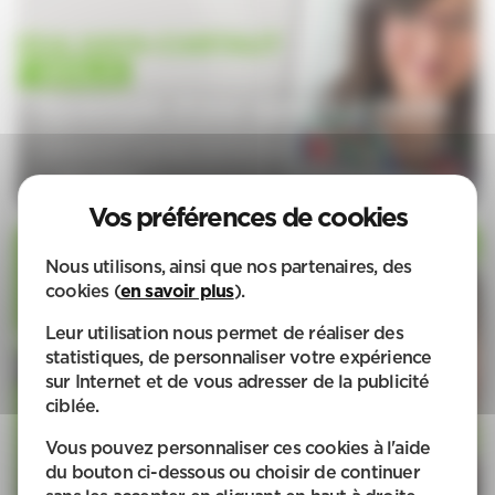
Ouverture d'une agence à Genlis
APEF, le réseau d’experts du service d’aide à la personne,
renforce son maillage national avec la signature d’une
nouvelle franchise à Genlis.
Voir l'article
Nous utilisons, ainsi que nos partenaires, des
cookies (
en savoir plus
).
Leur utilisation nous permet de réaliser des
statistiques, de personnaliser votre expérience
Ouverture d'une agence APEF à
sur Internet et de vous adresser de la publicité
ciblée.
Six-Fours-les-Plages
APEF, le réseau d’experts du service d’aide à la personne,
Vous pouvez personnaliser ces cookies à l'aide
renforce son maillage national avec la signature d’une
du bouton ci-dessous ou choisir de continuer
nouvelle franchise à Six-Fours-les-Plages.
Voir l'article