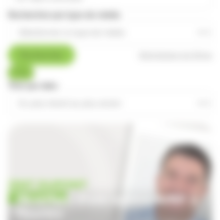
Rechercher par type de média
Rechercher
Réinitialiser les filtres
Tous
Trier par date
Ouverture d'une agence APEF à
Meyzieu