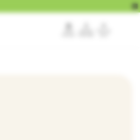
APEF
Devenir
Pour les
recrute !
franchisé
pros