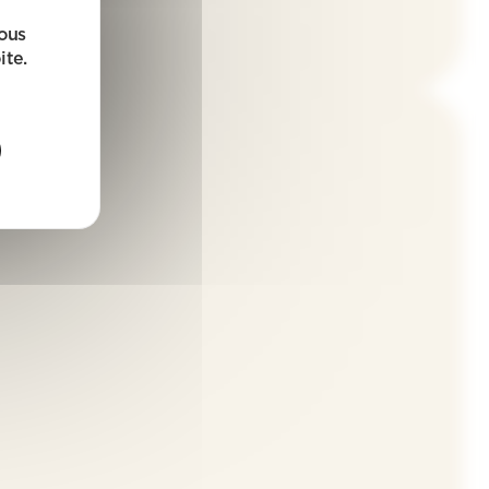
sous
ite.