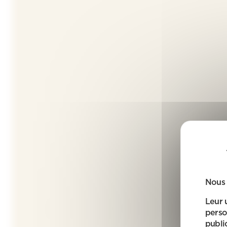
Nous 
Leur 
perso
public