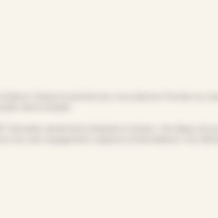
 évidence. Depuis le premier jour, nous plaçons l’humain au c
sitif, réel et durable.
fait partie, deviennent entreprise à mission. Une étape clé qu
 la vie, avec engagement, exigence et bienveillance. Une déma