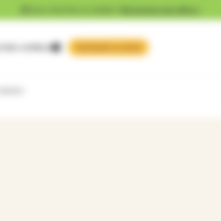
Vous cherchez un emploi ?
Découvrez nos offres !
 faire confiance
missions