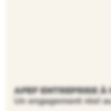
APEF ENTREPRISE À 
Un engagement réel au