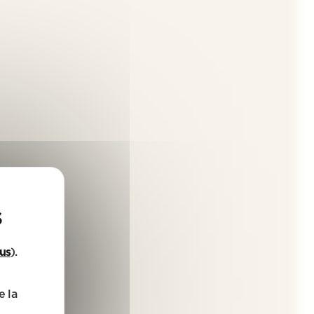
lus
).
e la