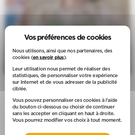
changer ce regard en mettant en lumière leur
valeur et leur impact. Chaque intervention va
au-delà du service : elle apporte du lien, du
bien-être et un sourire au quotidien.
Nous utilisons, ainsi que nos partenaires, des
cookies (
en savoir plus
).
Leur utilisation nous permet de réaliser des
statistiques, de personnaliser votre expérience
sur Internet et de vous adresser de la publicité
ciblée.
Vous pouvez personnaliser ces cookies à l'aide
du bouton ci-dessous ou choisir de continuer
sans les accepter en cliquant en haut à droite.
Vous pourrez modifier vos choix à tout moment.