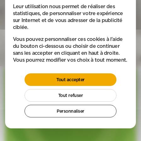
travail Elle est Attentionnée
Leur utilisation nous permet de réaliser des
Et Très professionnelle Bravo
statistiques, de personnaliser votre expérience
!
sur Internet et de vous adresser de la publicité
SoTiGa, client APEF Courbevoie - Aide
ciblée.
à domicile, Ménage, Jardinage et
Garde d'enfants
Vous pouvez personnaliser ces cookies à l'aide
du bouton ci-dessous ou choisir de continuer
sans les accepter en cliquant en haut à droite.
Vous pourrez modifier vos choix à tout moment.
Tout accepter
Avance immédiate
Tout refuser
Personnaliser
de crédit d’impôt